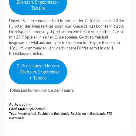
Bilanzen, Ergebnisse+
Tabelle
Unsere 5. Herrenmannschaft konnte in der 2. Kreisklasse mit 30:6
Punkten den Meistertitel holen. Kay Giese (1. v.l.) konnte mit 26:6
Einzelspielen ebenso gut performen wie Heiko von Holten (1. v.r.)
mit 27:7 Spielen in seinen Einzelspielen. Gottlieb Yeh half
insgesamt 7 Mal aus und spielte eine beachtlich gute Bilanz von
13:1. Im kommenden Jahr darf unsere Fünfte somit in der 1.
Kreisklasse spielen.
2. Kreisklasse Herren
– Bilanzen, Ergebnisse
+ Tabelle
Tollen Leistungen von beiden Teams!
Author:
admin
Filed Under:
Spielbetrieb
Tags:
Meisterschaft
,
Tischtennis Buxtehude
,
Tischtennis in Buxtehude
,
TTG
Buxtehude