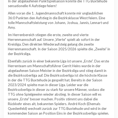
In der abgelaufenen Punktspielsaison konnte die TTG Buxtehude
sensationelle 4 Aufstiege feiern!
Allen voran die 1. Jugendmannschaft konnte mir unglaublichen
36:0 Punkten den Aufstieg in die Bezirksklasse West feiern. Eine
tolle Mannschaftsleistung von Johann, Joshua, Jannis, Lennart und
Amy.
Im Herrenbereich stiegen die erste, zweite und vierte
Herrenmannschaft auf. Unsere „Vierte“ spielt ab sofort in der
Kreisliga. Den direkten Wiederaufsteig gelang die zweite
Herrenmannschaft. In der Saison 2025/2026 spielte die „Zweite“ in
der Bezirksliga.
Ebenfalls zurück in einer bekannte Liga ist unsere „Erste“. Das erste
Herrenteam um Mannschaftsführer Gerrit Heins wurde in der
abgelaufenen Saison Meister in der Bezirksliga und stieg damit in
die Bezirksoberliga auf. Die Bezirksoberliga ist die höchste Klasse
in der die TTG Buxtehude je gespeilt hat. Bereits in der Saison
2023/2024 spielte man in dieser Liga. Leider war die
Bezirksoberliga in dieser zu stark für unsere Männer, sodass die
TTG ohne Spielgewinn wieder abstieg. In dieser Saison will es
unsere „Erste“ besser machen. Positiv stimmt uns dabei die
Rückkehr eines alt, bekannten Spielers. André Koch (Ehemals
Quedenfeld) wechselt zurück zur TTG Buxtehude und wird in der
kommenden Saison an Position Eins in der Bezirksoberliga spielen.