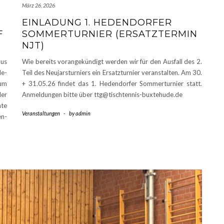
März 26, 2026
EINLADUNG 1. HEDENDORFER
F
SOMMERTURNIER (ERSATZTERMIN
NJT)
aus
Wie bereits vorangekündigt werden wir für den Ausfall des 2.
e-
Teil des Neujarsturniers ein Ersatzturnier veranstalten. Am 30.
zum
+ 31.05.26 findet das 1. Hedendorfer Sommerturnier statt.
der
Anmeldungen bitte über ttg@tischtennis-buxtehude.de
nte
Veranstaltungen
-
by
admin
n-