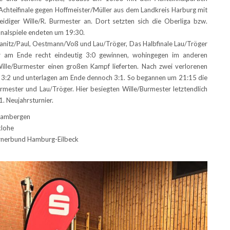
Achteifinale gegen Hoffmeister/Müller aus dem Landkreis Harburg mit
teidiger Wille/R. Burmester an. Dort setzten sich die Oberliga bzw.
finalspiele endeten um 19:30.
Kanitz/Paul, Oestmann/Voß und Lau/Tröger, Das Halbfinale Lau/Tröger
 am Ende recht eindeutig 3:0 gewinnen, wohingegen im anderen
Wille/Burmester einen großen Kampf lieferten. Nach zwei verlorenen
t 3:2 und unterlagen am Ende dennoch 3:1. So begannen um 21:15 die
rmester und Lau/Tröger. Hier besiegten Wille/Burmester letztendlich
. Neujahrsturnier.
 Hambergen
klohe
Turnerbund Hamburg-Eilbeck