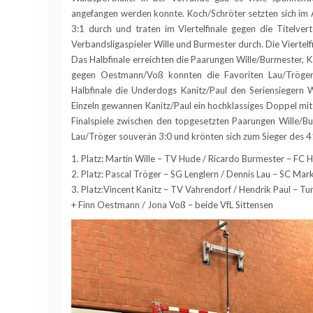
angefangen werden konnte. Koch/Schröter setzten sich im 
3:1 durch und traten im Viertelfinale gegen die Titelver
Verbandsligaspieler Wille und Burmester durch. Die Viertel
Das Halbfinale erreichten die Paarungen Wille/Burmester, 
gegen Oestmann/Voß konnten die Favoriten Lau/Tröger
Halbfinale die Underdogs Kanitz/Paul den Seriensiegern 
Einzeln gewannen Kanitz/Paul ein hochklassiges Doppel mi
Finalspiele zwischen den topgesetzten Paarungen Wille/Bu
Lau/Tröger souverän 3:0 und krönten sich zum Sieger des 41
1. Platz: Martin Wille – TV Hude / Ricardo Burmester – FC
2. Platz: Pascal Tröger – SG Lenglern / Dennis Lau – SC Mar
3. Platz:Vincent Kanitz – TV Vahrendorf / Hendrik Paul – 
+ Finn Oestmann / Jona Voß – beide VfL Sittensen