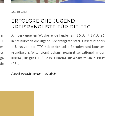
Mai 18, 2026
ERFOLGREICHE JUGEND-
KREISRANGLISTE FÜR DIE TTG
er
Am vergangenen Wochenende fanden am 16.05. + 17.05.26
 +
in Steinkirchen die Jugend-Kreisrangliste statt. Unsere Mädels
len
+ Jungs von der TTG haben sich toll präsentiert und konnten
nes
grandiose Erfolge feiern! Johann gewinnt sensationell in der
ige
Klasse „Jungen U19“. Joshua landet auf einem tollen 7. Platz
Die
(25
…
Jugend
,
Veranstaltungen
-
by
admin