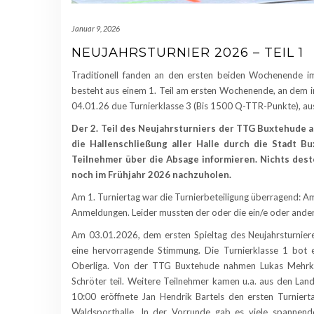
Januar 9, 2026
NEUJAHRSTURNIER 2026 – TEIL 1
Traditionell fanden an den ersten beiden Wochenende im
besteht aus einem 1. Teil am ersten Wochenende, an dem in
04.01.26 due Turnierklasse 3 (Bis 1500 Q-TTR-Punkte), a
Der 2. Teil des Neujahrsturniers der TTG Buxtehude
die Hallenschließung aller Halle durch die Stadt Bu
Teilnehmer über die Absage informieren. Nichts desto
noch im Frühjahr 2026 nachzuholen.
Am 1. Turniertag war die Turnierbeteiligung überragend: 
Anmeldungen. Leider mussten der oder die ein/e oder ander
Am 03.01.2026, dem ersten Spieltag des Neujahrsturnier
eine hervorragende Stimmung. Die Turnierklasse 1 bot ei
Oberliga. Von der TTG Buxtehude nahmen Lukas Mehrken
Schröter teil. Weitere Teilnehmer kamen u.a. aus den L
10:00 eröffnete Jan Hendrik Bartels den ersten Turnier
Waldsporthalle. In der Vorrunde gab es viele spannend