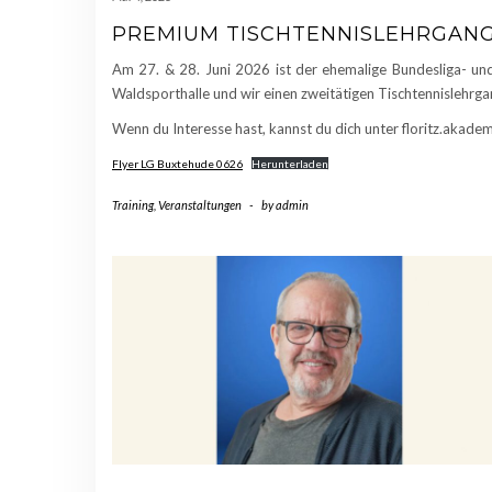
PREMIUM TISCHTENNISLEHRGANG 
Am 27. & 28. Juni 2026 ist der ehemalige Bundesliga- und 
Waldsporthalle und wir einen zweitätigen Tischtennislehrga
Wenn du Interesse hast, kannst du dich unter floritz.aka
Flyer LG Buxtehude 0626
Herunterladen
Training
,
Veranstaltungen
-
by
admin