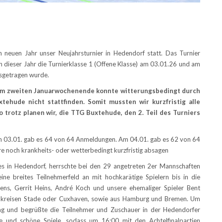
 neuen Jahr unser Neujahrsturnier in Hedendorf statt. Das Turnier
 dieser Jahr die Turnierklasse 1 (Offene Klasse) am 03.01.26 und am
usgetragen wurde.
 am zweiten Januarwochenende konnte witterungsbedingt durch
xtehude nicht stattfinden. Somit mussten wir kurzfristig alle
 trotz planen wir, die TTG Buxtehude, den 2. Teil des Turniers
Am 03.01. gab es 64 von 64 Anmeldungen. Am 04.01. gab es 62 von 64
e noch krankheits- oder wetterbedingt kurzfristig absagen
es in Hedendorf, herrschte bei den 29 angetreten 2er Mannschaften
ne breites Teilnehmerfeld an mit hochkarätige Spielern bis in die
s, Gerrit Heins, André Koch und unsere ehemaliger Spieler Bent
andkreisen Stade oder Cuxhaven, sowie aus Hamburg und Bremen. Um
tag und begrüßte die Teilnehmer und Zuschauer in der Hedendorfer
e und schöne Spiele, sodass um 16:00 mit den Achtelfinalpartien