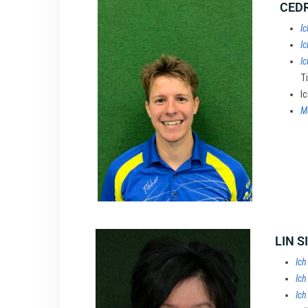
CEDR
Ic
Ic
Ic
T
I
M
LIN S
Ich
Ich
Ich