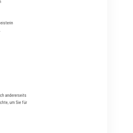
h
eisterin
.
ich andererseits
chte, um Sie für