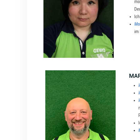
möc
De
Ich
Mei
im 
MA