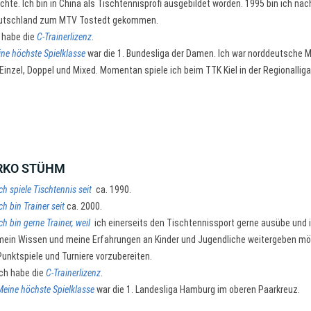
hte. Ich bin in China als Tischtennisprofi ausgebildet worden. 1995 bin ich nac
utschland zum MTV Tostedt gekommen.
 habe die
C-Trainerlizenz
.
ne höchste Spielklasse
war die 1. Bundesliga der Damen. Ich war norddeutsche M
Einzel, Doppel und Mixed. Momentan spiele ich beim TTK Kiel in der Regionalliga
RKO STÜHM
Ich spiele Tischtennis seit
ca. 1990.
Ich bin Trainer seit
ca. 2000.
Ich bin gerne Trainer, weil
ich einerseits den Tischtennissport gerne ausübe und 
mein Wissen und meine Erfahrungen an Kinder und Jugendliche weitergeben mö
Punktspiele und Turniere vorzubereiten.
Ich habe die
C-Trainerlizenz
.
Meine höchste Spielklasse
war die 1. Landesliga Hamburg im oberen Paarkreuz.