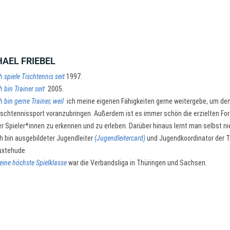
AEL FRIEBEL
h spiele Tischtennis seit
1997.
h bin Trainer seit
2005.
h bin gerne Trainer, weil
ich meine eigenen Fähigkeiten gerne weitergebe, um de
ischtennissport voranzubringen. Außerdem ist es immer schön die erzielten For
er Spieler*innen zu erkennen und zu erleben. Darüber hinaus lernt man selbst ni
ch bin ausgebildeter Jugendleiter
(Jugendleitercard)
und Jugendkoordinator der 
uxtehude
eine höchste Spielklasse
war die Verbandsliga in Thüringen und Sachsen.