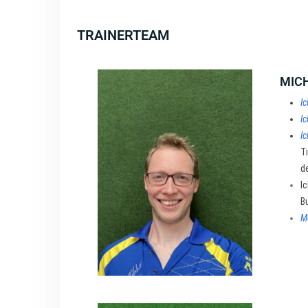
TRAINERTEAM
MICH
Ic
Ic
Ic
T
d
I
B
M