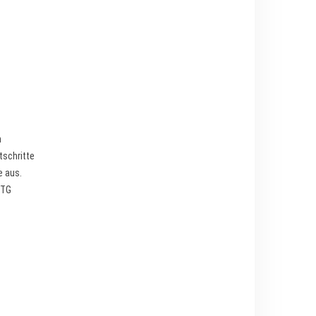
n
tschritte
e aus.
TTG