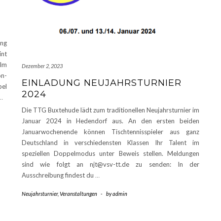
ing
int
 Im
Dezember 2, 2023
on-
EINLADUNG NEUJAHRSTURNIER
pel
2024
…
Die TTG Buxtehude lädt zum traditionellen Neujahrsturnier im
Januar 2024 in Hedendorf aus. An den ersten beiden
Januarwochenende können Tischtennisspieler aus ganz
Deutschland in verschiedensten Klassen Ihr Talent im
speziellen Doppelmodus unter Beweis stellen. Meldungen
sind wie folgt an njt@vsv-tt.de zu senden: In der
Ausschreibung findest du
…
Neujahrsturnier
,
Veranstaltungen
-
by
admin