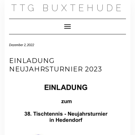
Skip
TTG BUXTEHUDE
to
content
Toggle Navigation
Dezember 2, 2022
EINLADUNG
NEUJAHRSTURNIER 2023