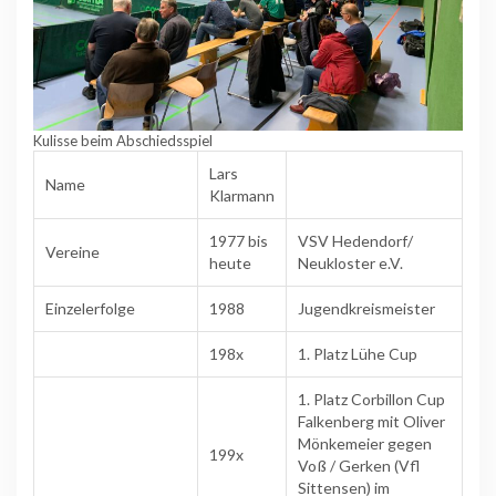
Kulisse beim Abschiedsspiel
Lars
Name
Klarmann
1977 bis
VSV Hedendorf/
Vereine
heute
Neukloster e.V.
Einzelerfolge
1988
Jugendkreismeister
198x
1. Platz Lühe Cup
1. Platz Corbillon Cup
Falkenberg mit Oliver
Mönkemeier gegen
199x
Voß / Gerken (Vfl
Sittensen) im