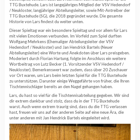
TTG Buxtehude. Lars ist langejähriges Mitglied der VSV Hedendorf
/ Neukloster, langjähriger Abteilungsleiter, sowie Mit-Antreiber der
TTG Buxtehude (SG), die 2018 gegründet wurde. Die gesamte
Historie von Lars findest du weiter unten.
Dieser Spieltag war ein besondere Spieltag und vor allem für Lars
mit vielen Emotionen verbunden. Im Vorfeld zum Spiel durften
Wolfgang Mehrkens (Ehemaliger Abteilungsleiter der VSV
Hedendorf / Neukloster) und Jan Hendrick Bartels (Neuer
Abteilungsleiter) eine Worte und Anekdoten über Lars preisgeben.
Moderiert durch Florian Hartung, folgte im Anschluss ein weitere
Wortbeitrag von Lutz Becker (1. Vorsitzender VSV Hedendorf /
Neukloster). Bemerkenswert war zudem, dass über 20 Zuschauer
vor Ort waren, um Lars beim letzten Spiel für die TTG Buxtehude
zu unterstützen. Darunter einige Weggefährte von früher, die Ihren
Tischtennischläger bereits an den Nagel gehangen haben.
Lars, du hast so viel für die Tischtennisabteilung gegeben. Wir sind
dir extrem dankbar und stolz, dass du in der TTG Buxtehude
warst. Auch wenn extrem traurig sind, dass du die TTG verlassen
hast, freuen wir uns auf der anderen Seite auf eine neue Ära, die
unter anderen mit Jan Hendrick Bartels eingeleitet wird.