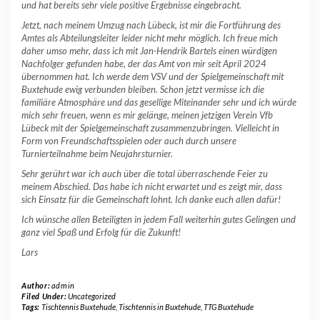
und hat bereits sehr viele positive Ergebnisse eingebracht.
Jetzt, nach meinem Umzug nach Lübeck, ist mir die Fortführung des
Amtes als Abteilungsleiter leider nicht mehr möglich. Ich freue mich
daher umso mehr, dass ich mit Jan-Hendrik Bartels einen würdigen
Nachfolger gefunden habe, der das Amt von mir seit April 2024
übernommen hat. Ich werde dem VSV und der Spielgemeinschaft mit
Buxtehude ewig verbunden bleiben. Schon jetzt vermisse ich die
familiäre Atmosphäre und das gesellige Miteinander sehr und ich würde
mich sehr freuen, wenn es mir gelänge, meinen jetzigen Verein Vfb
Lübeck mit der Spielgemeinschaft zusammenzubringen. Vielleicht in
Form von Freundschaftsspielen oder auch durch unsere
Turnierteilnahme beim Neujahrsturnier.
Sehr gerührt war ich auch über die total überraschende Feier zu
meinem Abschied. Das habe ich nicht erwartet und es zeigt mir, dass
sich Einsatz für die Gemeinschaft lohnt. Ich danke euch allen dafür!
Ich wünsche allen Beteiligten in jedem Fall weiterhin gutes Gelingen und
ganz viel Spaß und Erfolg für die Zukunft!
Lars
Author:
admin
Filed Under:
Uncategorized
Tags:
Tischtennis Buxtehude
,
Tischtennis in Buxtehude
,
TTG Buxtehude