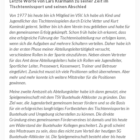
Letzte Worte von Lars Klarmann zu seiner Zeit im
TIschtennissport und seinen Abschied
Von 1977 bis heute bin ich Mitglied im VSV. Ich habe als Kind und
Jugendlicher das Tischtennisspielen durch Eriche Vetter und Kurt
Kaminski gelernt. Seither bin ich dem Verein treu geblieben und habe für
den gemeinsamen Erfolg gekämpft. Schon früh habe ich erkannt, dass
eine erfolgreiche Führung der Tischtennisabteilung nur erfolgen kann,
wenn sich die Aufgaben auf mehrere Schultern verteilen. Daher habe ich
in der ersten Phase meiner Abteilungsleitertätigkeit versucht,
verschiedene Rollen in der Sparte einzuführen. Neben einem Vertreter
für das Amt desw Abteilungsleiters habe ich Rollen wie Jugendleiter,
Sportlicher Leiter, Pressewart, Kassenwart, Trainer und Betreuer
eingeführt. Zunächst musst ich viele Positionen selbst übernehmen. Aber
mehr und mehr konnte ich weitere Mitstreiter für die Positionen
gewinnen.
Meine zweite Amtszeit als Abteilungsleiter habe ich dann genutzt, eine
Spielgemeinschaft mit dem TSV Buxtehude Altkloster zu gründen. Das
Ziel war, die Jugendarbeit gemeinsam besser fördern und so die Basis
für ein erfolgreiches langfristiges Fortbestehen des Tischtennissportes in
Buxtehude und Umgebung sicherstellen zu können. Die direkte
Gründung eines gemeinsamen Fördervereines ist damals und bis heute
am Widerstand der Buxtehuder Kollegen gescheitert. Zu groß scheint
das Misstrauen zu sein, dass dies nicht zum Vorteil der heutigen SG
Buxtehude-Altkloster ist. Die Spielgemeinschaft besteht aber bis heute